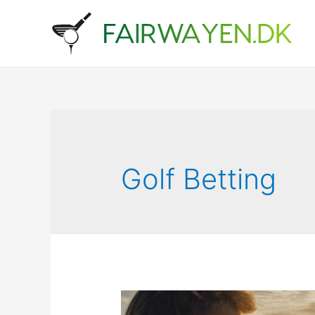
Golf Betting