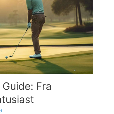
Guide: Fra
ntusiast
d