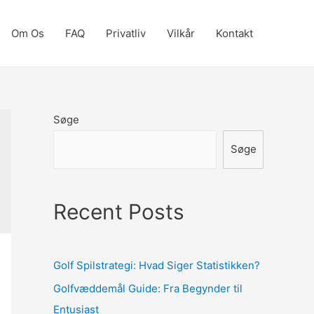
Om Os
FAQ
Privatliv
Vilkår
Kontakt
Søge
Søge
Recent Posts
Golf Spilstrategi: Hvad Siger Statistikken?
Golfvæddemål Guide: Fra Begynder til
Entusiast