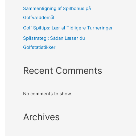
Sammenligning af Spilbonus på
Golfvæddemål
Golf Spiltips: Lær af Tidligere Turneringer
Spilstrategi: Sådan Læser du
Golfstatistikker
Recent Comments
No comments to show.
Archives