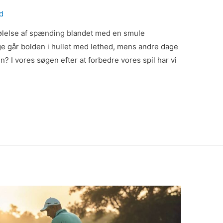
d
 følelse af spænding blandet med en smule
age går bolden i hullet med lethed, mens andre dage
 I vores søgen efter at forbedre vores spil har vi