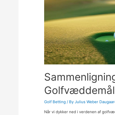
Sammenligning
Golfvæddemål
Golf Betting
/ By
Julius Weber Daugaar
Når vi dykker ned i verdenen af golfvæ