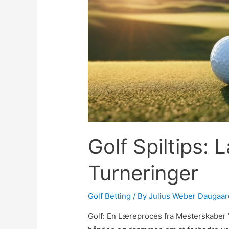
Golf Spiltips: 
Turneringer
Golf Betting
/ By
Julius Weber Daugaar
Golf: En Læreproces fra Mesterskaber Vi