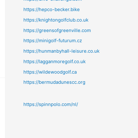
https://hepco-becker.bike
https://knightongolfclub.co.uk
https://greensofgreenville.com
https://minigolf-futurum.cz
https://hunmanbyhall-leisure.co.uk
https://lagganmoregolf.co.uk
https://wildewoodgolf.ca
https://bermudadunescc.org
https://spinnpolo.com/nl/