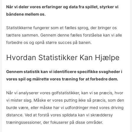
Når vi deler vores erfaringer og data fra spillet, styrker vi
båndene mellem os.
Statistikkerne fungerer som et fælles sprog, der bringer os
tættere sammen. Gennem denne fælles forståelse kan vi alle
forbedre os og opnå større succes på banen.
Hvordan Statistikker Kan Hjælpe
Gennem statistik kan vi identificere specifikke svagheder i
vores spil og målrette vores træning for at forbedre dem.
Når vi analyserer vores golfstatistikker, kan vi se præcis, hvor
vi mister slag. Måske er vores putting ikke så præcis, som den
burde være, eller måske har vi udfordringer med vores driving
distance. Ved at forstå vores spildata kan vi skræddersy
træningssessioner, der fokuserer på disse områder.