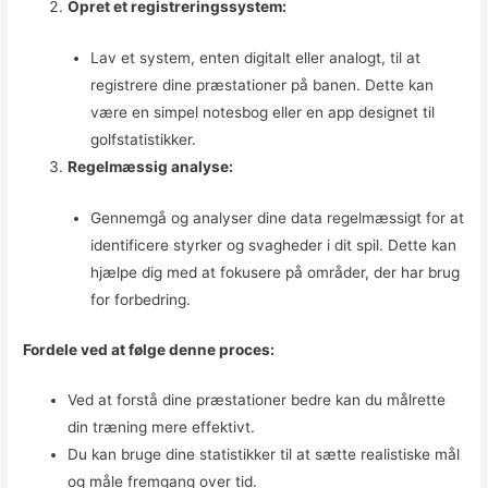
Opret et registreringssystem:
Lav et system, enten digitalt eller analogt, til at
registrere dine præstationer på banen. Dette kan
være en simpel notesbog eller en app designet til
golfstatistikker.
Regelmæssig analyse:
Gennemgå og analyser dine data regelmæssigt for at
identificere styrker og svagheder i dit spil. Dette kan
hjælpe dig med at fokusere på områder, der har brug
for forbedring.
Fordele ved at følge denne proces:
Ved at forstå dine præstationer bedre kan du målrette
din træning mere effektivt.
Du kan bruge dine statistikker til at sætte realistiske mål
og måle fremgang over tid.