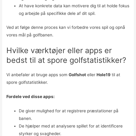
At have konkrete data kan motivere dig til at holde fokus
og arbejde på specifikke dele af dit spil.
Ved at følge denne proces kan vi forbedre vores spil og opnå
vores mål på golfbanen.
Hvilke værktøjer eller apps er
bedst til at spore golfstatistikker?
Vi anbefaler at bruge apps som
Golfshot
eller
Hole19
til at
spore golfstatistikker.
Fordele ved disse apps:
De giver mulighed for at registrere præstationer på
banen.
De hjælper med at analysere spillet for at identificere
styrker og svagheder.