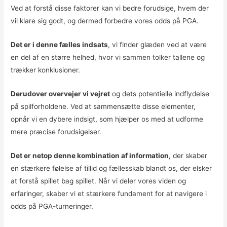
Ved at forstå disse faktorer kan vi bedre forudsige, hvem der
vil klare sig godt, og dermed forbedre vores odds på PGA.
Det er i denne fælles indsats
, vi finder glæden ved at være
en del af en større helhed, hvor vi sammen tolker tallene og
trækker konklusioner.
Derudover overvejer vi vejret
og dets potentielle indflydelse
på spilforholdene. Ved at sammensætte disse elementer,
opnår vi en dybere indsigt, som hjælper os med at udforme
mere præcise forudsigelser.
Det er netop denne kombination af information
, der skaber
en stærkere følelse af tillid og fællesskab blandt os, der elsker
at forstå spillet bag spillet. Når vi deler vores viden og
erfaringer, skaber vi et stærkere fundament for at navigere i
odds på PGA-turneringer.