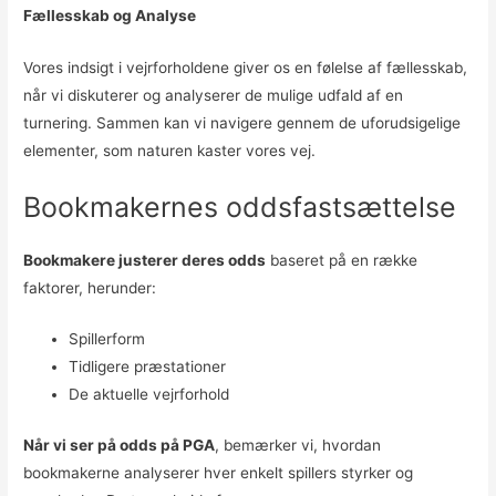
Fællesskab og Analyse
Vores indsigt i vejrforholdene giver os en følelse af fællesskab,
når vi diskuterer og analyserer de mulige udfald af en
turnering. Sammen kan vi navigere gennem de uforudsigelige
elementer, som naturen kaster vores vej.
Bookmakernes oddsfastsættelse
Bookmakere justerer deres odds
baseret på en række
faktorer, herunder:
Spillerform
Tidligere præstationer
De aktuelle vejrforhold
Når vi ser på odds på PGA
, bemærker vi, hvordan
bookmakerne analyserer hver enkelt spillers styrker og