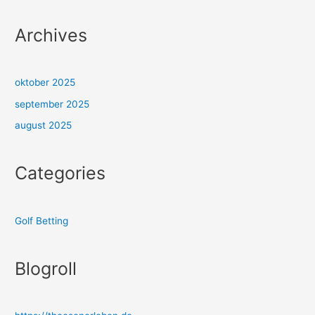
Archives
oktober 2025
september 2025
august 2025
Categories
Golf Betting
Blogroll