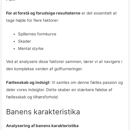
For at forstå og forudsige resultaterne
er det essentielt at
tage højde for flere faktorer:
Spillernes formkurve
Skader
Mental styrke
Ved at analysere disse faktorer sammen, lærer vi at navigere i
den komplekse verden af golfturneringer.
Fællesskab og indsigt
: Vi samles om denne fælles passion og
deler vores indsigter. Dette skaber en stærkere følelse af
fællesskab og tilhørsforhold.
Banens karakteristika
Analysering af banens karakteristika