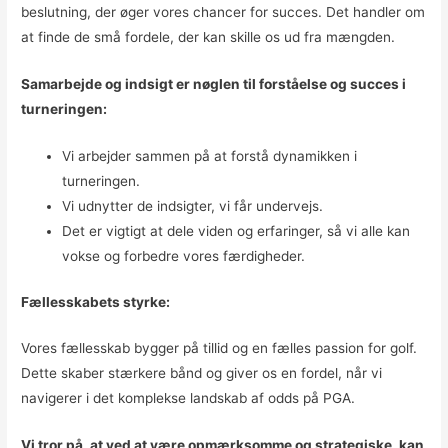
beslutning, der øger vores chancer for succes. Det handler om
at finde de små fordele, der kan skille os ud fra mængden.
Samarbejde og indsigt er nøglen til forståelse og succes i
turneringen:
Vi arbejder sammen på at forstå dynamikken i
turneringen.
Vi udnytter de indsigter, vi får undervejs.
Det er vigtigt at dele viden og erfaringer, så vi alle kan
vokse og forbedre vores færdigheder.
Fællesskabets styrke:
Vores fællesskab bygger på tillid og en fælles passion for golf.
Dette skaber stærkere bånd og giver os en fordel, når vi
navigerer i det komplekse landskab af odds på PGA.
Vi tror på, at ved at være opmærksomme og strategiske, kan