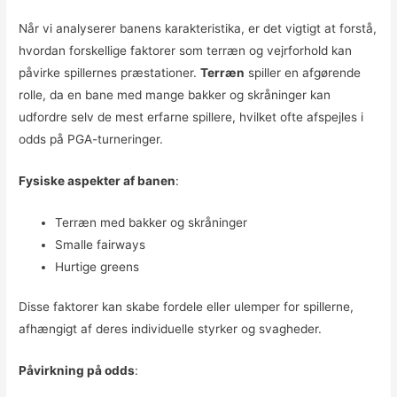
Når vi analyserer banens karakteristika, er det vigtigt at forstå,
hvordan forskellige faktorer som terræn og vejrforhold kan
påvirke spillernes præstationer.
Terræn
spiller en afgørende
rolle, da en bane med mange bakker og skråninger kan
udfordre selv de mest erfarne spillere, hvilket ofte afspejles i
odds på PGA-turneringer.
Fysiske aspekter af banen
:
Terræn med bakker og skråninger
Smalle fairways
Hurtige greens
Disse faktorer kan skabe fordele eller ulemper for spillerne,
afhængigt af deres individuelle styrker og svagheder.
Påvirkning på odds
: