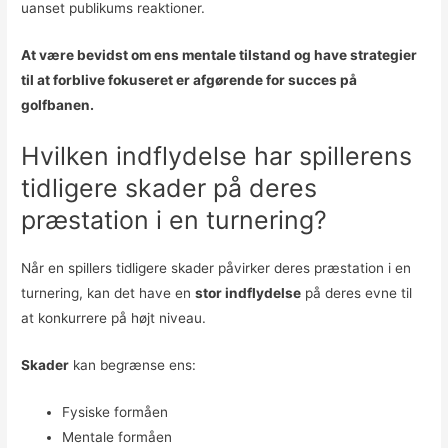
uanset publikums reaktioner.
At være bevidst om ens mentale tilstand og have strategier
til at forblive fokuseret er afgørende for succes på
golfbanen.
Hvilken indflydelse har spillerens
tidligere skader på deres
præstation i en turnering?
Når en spillers tidligere skader påvirker deres præstation i en
turnering, kan det have en
stor indflydelse
på deres evne til
at konkurrere på højt niveau.
Skader
kan begrænse ens:
Fysiske formåen
Mentale formåen