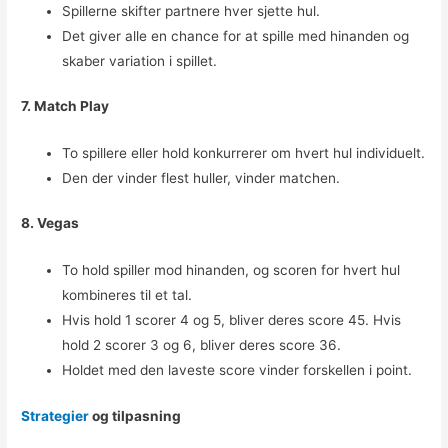
Spillerne skifter partnere hver sjette hul.
Det giver alle en chance for at spille med hinanden og
skaber variation i spillet.
7. Match Play
To spillere eller hold konkurrerer om hvert hul individuelt.
Den der vinder flest huller, vinder matchen.
8. Vegas
To hold spiller mod hinanden, og scoren for hvert hul
kombineres til et tal.
Hvis hold 1 scorer 4 og 5, bliver deres score 45. Hvis
hold 2 scorer 3 og 6, bliver deres score 36.
Holdet med den laveste score vinder forskellen i point.
Strategier
og tilpasning