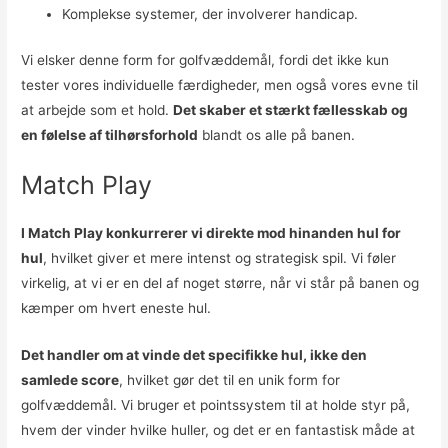
Komplekse systemer, der involverer handicap.
Vi elsker denne form for golfvæddemål, fordi det ikke kun
tester vores individuelle færdigheder, men også vores evne til
at arbejde som et hold.
Det skaber et stærkt fællesskab og
en følelse af tilhørsforhold
blandt os alle på banen.
Match Play
I Match Play konkurrerer vi direkte mod hinanden hul for
hul
, hvilket giver et mere intenst og strategisk spil. Vi føler
virkelig, at vi er en del af noget større, når vi står på banen og
kæmper om hvert eneste hul.
Det handler om at vinde det specifikke hul, ikke den
samlede score
, hvilket gør det til en unik form for
golfvæddemål. Vi bruger et pointssystem til at holde styr på,
hvem der vinder hvilke huller, og det er en fantastisk måde at