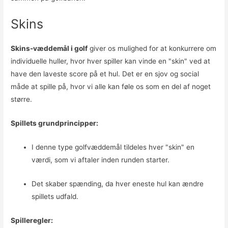
Skins
Skins-væddemål i golf
giver os mulighed for at konkurrere om
individuelle huller, hvor hver spiller kan vinde en "skin" ved at
have den laveste score på et hul. Det er en sjov og social
måde at spille på, hvor vi alle kan føle os som en del af noget
større.
Spillets grundprincipper:
I denne type golfvæddemål tildeles hver "skin" en
værdi, som vi aftaler inden runden starter.
Det skaber spænding, da hver eneste hul kan ændre
spillets udfald.
Spilleregler: