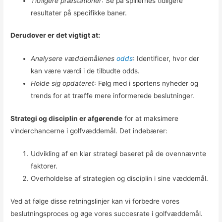
Tidligere præstationer
: Se på spillernes tidligere
resultater på specifikke baner.
Derudover er det vigtigt at:
Analysere væddemålenes
odds
: Identificer, hvor der
kan være værdi i de tilbudte odds.
Holde sig opdateret
: Følg med i sportens nyheder og
trends for at træffe mere informerede beslutninger.
Strategi og disciplin er afgørende
for at maksimere
vinderchancerne i golfvæddemål. Det indebærer:
Udvikling af en klar strategi baseret på de ovennævnte
faktorer.
Overholdelse af strategien og disciplin i sine væddemål.
Ved at følge disse retningslinjer kan vi forbedre vores
beslutningsproces og øge vores succesrate i golfvæddemål.