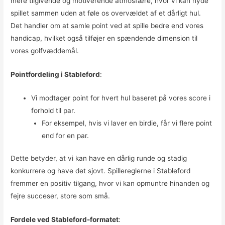
mere tilgivende og motiverende atmosfære, hvor vi kan nyde
spillet sammen uden at føle os overvældet af et dårligt hul.
Det handler om at samle point ved at spille bedre end vores
handicap, hvilket også tilføjer en spændende dimension til
vores golfvæddemål.
Pointfordeling i Stableford
:
Vi modtager point for hvert hul baseret på vores score i
forhold til par.
For eksempel, hvis vi laver en birdie, får vi flere point
end for en par.
Dette betyder, at vi kan have en dårlig runde og stadig
konkurrere og have det sjovt. Spillereglerne i Stableford
fremmer en positiv tilgang, hvor vi kan opmuntre hinanden og
fejre succeser, store som små.
Fordele ved Stableford-formatet
: