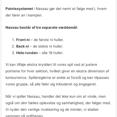
Pointssystemet
i Nassau gør det nemt at følge med i, hvem
der fører an i kampen.
Nassau består af tre separate væddemål:
Front ni
– de første ni huller.
Back ni
– de sidste ni huller.
Hele runden
– alle 18 huller.
Vi kan tilføje ekstra krydderi til vores spil ved at justere
pointene for hver sektion, hvilket giver en ekstra dimension af
konkurrence. Spillereglerne er enkle at forstå og kan tilpasses
vores gruppe, så alle føler sig inkluderet og engageret.
Når vi spiller Nassau, handler det ikke kun om at vinde, men
også om den fælles oplevelse og samhørighed, der følger med.
Vi nyder den venlige rivalisering og de minder, vi skaber
sammen på golfbanen.