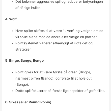
Det belønner aggressive spil og reducerer betydningen
af dårlige huller.
4. Wolf
Hver spiller skiftes til at være "ulven" og vælger, om de
vil spille alene mod de andre eller vælge en partner.
Pointsystemet varierer afhængigt af udfaldet og
strategien.
5. Bingo, Bango, Bongo
Point gives for at være første på green (Bingo),
nærmest pin’en (Bango), og første til at hole out
(Bongo).
Dette spil fokuserer på forskellige aspekter af golfspillet.
6. Sixes (eller Round Robin)